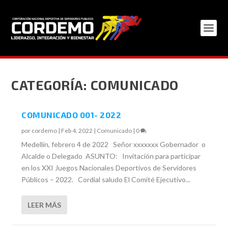
CATEGORÍA:
COMUNICADO
COMUNICADO 001- 2022
por
cordemo
|
Feb 4, 2022
|
Comunicado
|
0
Medellín, febrero 4 de 2022 Señor xxxxxxx Gobernador o
Alcalde o Delegado ASUNTO: Invitación para participar
en los XXI Juegos Nacionales Deportivos de Servidores
Públicos – 2022. Cordial saludo El Comité Ejecutivo...
LEER MÁS