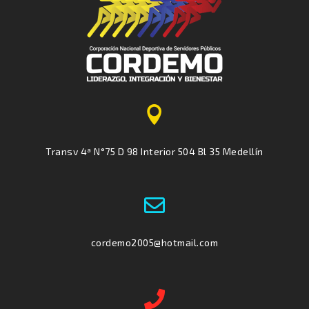

Transv 4ª N°75 D 98 Interior 504 Bl 35 Medellín

cordemo2005@hotmail.com
