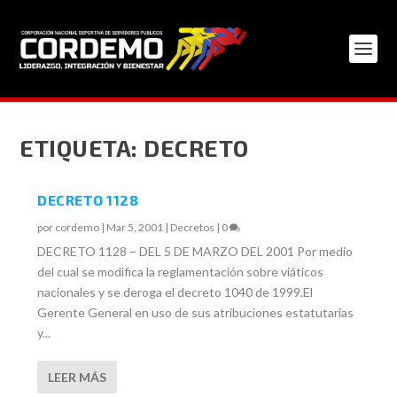
ETIQUETA:
DECRETO
DECRETO 1128
por
cordemo
|
Mar 5, 2001
|
Decretos
|
0
DECRETO 1128 – DEL 5 DE MARZO DEL 2001 Por medio
del cual se modifica la reglamentación sobre viáticos
nacionales y se deroga el decreto 1040 de 1999.El
Gerente General en uso de sus atribuciones estatutarias
y...
LEER MÁS