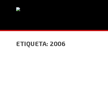
ETIQUETA:
2006
ACTA 18 – 2006
por
cordemo
|
Ago 11, 2006
|
Actas
|
0
Acta Nro. 18CORPORACIÓN NACIONAL DEPORTIVA DE
LEER MÁS