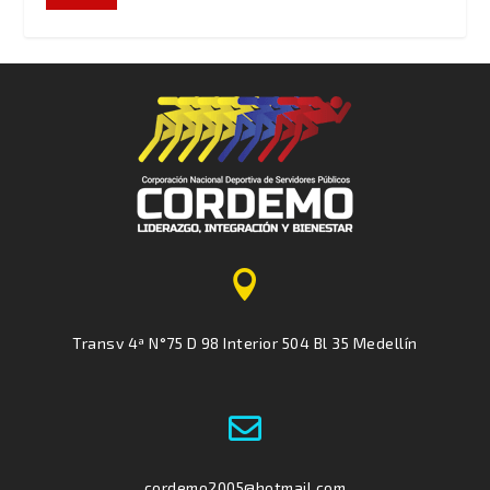

Transv 4ª N°75 D 98 Interior 504 Bl 35 Medellín

cordemo2005@hotmail.com