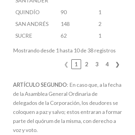
SANTANDER
QUINDÍO
90
1
SAN ANDRÉS
148
2
SUCRE
62
1
Mostrando desde 1 hasta 10 de 38 registros
❮
1
2
3
4
❯
ARTÍCULO SEGUNDO
: En caso que, a la fecha
de la Asamblea General Ordinaria de
delegados de la Corporación, los deudores se
coloquen a paz y salvo; estos entraran a formar
parte del quórum de la misma, con derecho a
voz y voto.