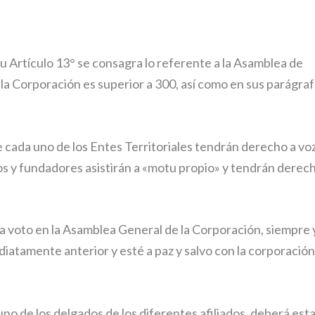
u Artículo 13° se consagra lo referente a la Asamblea de
la Corporación es superior a 300, así como en sus parágra
ada uno de los Entes Territoriales tendrán derecho a voz
os y fundadores asistirán a «motu propio» y tendrán derec
 voto en la Asamblea General de la Corporación, siempre 
iatamente anterior y esté a paz y salvo con la corporación
no de los delgados de los diferentes afiliados, deberá est