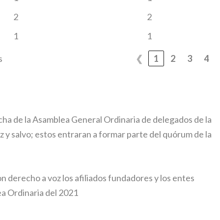
2
2
1
1
s
❮
1
2
3
4
fecha de la Asamblea General Ordinaria de delegados de la
 y salvo; estos entraran a formar parte del quórum de la
on derecho a voz los afiliados fundadores y los entes
ea Ordinaria del 2021