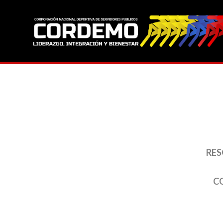
RES
C