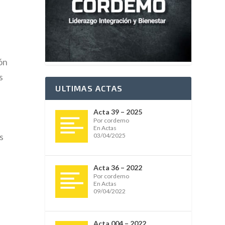
ón
s
ULTIMAS ACTAS
Acta 39 – 2025
Por cordemo
En Actas
s
03/04/2025
Acta 36 – 2022
Por cordemo
En Actas
09/04/2022
Acta 004 – 2022