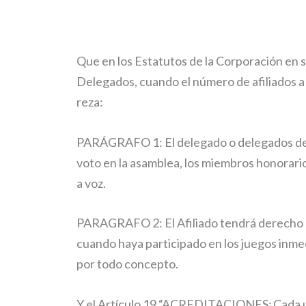
Que en los Estatutos de la Corporación en s
Delegados, cuando el número de afiliados a 
reza:
PARÁGRAFO 1: El delegado o delegados de c
voto en la asamblea, los miembros honorari
a voz.
PARAGRAFO 2: El Afiliado tendrá derecho a
cuando haya participado en los juegos inmed
por todo concepto.
Y el Artículo 19 “ACREDITACIONES
:
Cada u