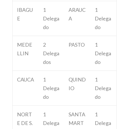
IBAGU
1
ARAUC
1
E
Delega
A
Delega
do
do
MEDE
2
PASTO
1
LLIN
Delega
Delega
dos
do
CAUCA
1
QUIND
1
Delega
IO
Delega
do
do
NORT
1
SANTA
1
E DE S.
Delega
MART
Delega